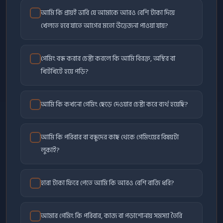
আমি কি প্রায়ই ভাবি যে আমাকে আরও বেশি টাকা দিয়ে
খেলতে হবে যাতে আগের মতো উত্তেজনা পাওয়া যায়?
গেমিং বন্ধ করার চেষ্টা করলে কি আমি বিরক্ত, অস্থির বা
খিটখিটে হয়ে পড়ি?
আমি কি কখনো গেমিং ছেড়ে দেওয়ার চেষ্টা করে ব্যর্থ হয়েছি?
আমি কি পরিবার বা বন্ধুদের কাছ থেকে গেমিংয়ের বিষয়টা
লুকাই?
হারা টাকা ফিরে পেতে আমি কি আরও বেশি বাজি ধরি?
আমার গেমিং কি পরিবার, কাজ বা পড়াশোনায় সমস্যা তৈরি