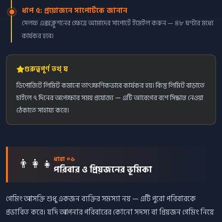
ধাপ ৫: প্রয়োজনে সাপোর্টকে জানান
সেলফ এক্সক্লুশনের ক্ষেত্রে আমাদের সাপোর্টে ইমেইল করুন — ৪৮ ঘণ্টার মধ্যে
কার্যকর হবে।
গুরুত্বপূর্ণ তথ্ য
ডিপোজিট লিমিট কমানো তাৎক্ষণিকভাবে কার্যকর হয়। কিন্তু লিমিট বাড়াতে
চাইলে ৭ দিনের অপেক্ষার সময় প্রযোজ্য — এটি আবেগের বশে সিদ্ধান্ত নেওয়া
ঠেকাতে সাহায্য করে।
ধারা ০৬
👨‍👩‍👧
পরিবার ও প্রিয়জনের ভূমিকা
গেমিং আসক্তি শুধু একজন ব্যক্তির সমস্যা নয় — এটি পুরো পরিবারকে
প্রভাবিত করে। যদি আপনার পরিবারের কোনো সদস্য বা প্রিয়জন গেমিং নিয়ে