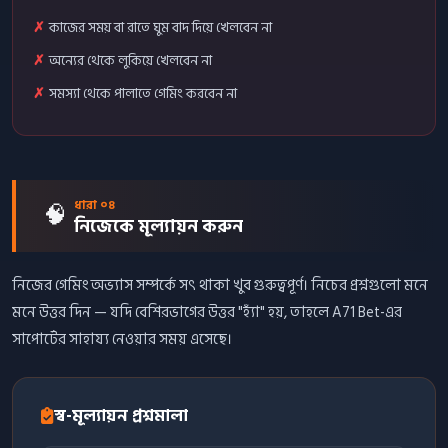
কাজের সময় বা রাতে ঘুম বাদ দিয়ে খেলবেন না
অন্যের থেকে লুকিয়ে খেলবেন না
সমস্যা থেকে পালাতে গেমিং করবেন না
ধারা ০৪
🧠
নিজেকে মূল্যায়ন করুন
নিজের গেমিং অভ্যাস সম্পর্কে সৎ থাকা খুব গুরুত্বপূর্ণ। নিচের প্রশ্নগুলো মনে
মনে উত্তর দিন — যদি বেশিরভাগের উত্তর "হ্যাঁ" হয়, তাহলে A71 Bet-এর
সাপোর্টের সাহায্য নেওয়ার সময় এসেছে।
স্ব-মূল্যায়ন প্রশ্নমালা