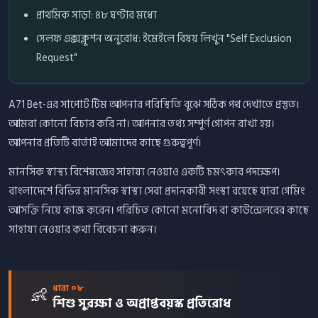
প্রাথমিক সাড়া: ৪৮ ঘণ্টার মধ্যে
সেলফ এক্সক্লুশন অনুরোধ: ইমেইলে বিষয় লিখুন "Self Exclusion
Request"
A71 Bet-এর সাপোর্ট টিম আপনার পরিস্থিতি বুঝে সঠিক পথ দেখাতে প্রস্তুত।
আমরা কোনো বিচার করি না। আপনার তথ্য সম্পূর্ণ গোপন রাখা হয়।
আপনার প্রতিটি বার্তাই আমাদের কাছে গুরুত্বপূর্ণ।
মানসিক স্বাস্থ্য বিশেষজ্ঞের সাহায্য নেওয়াও একটি চমৎকার পদক্ষেপ।
বাংলাদেশে বিভিন্ন মানসিক স্বাস্থ্য সেবা প্রদানকারী সংস্থা রয়েছে যারা গেমিং
আসক্তি নিয়ে কাজ করেন। পরিচিত কোনো মনোবিদ বা কাউন্সেলরের কাছে
সাহায্য নেওয়ার কথা বিবেচনা করুন।
ধারা ০৮
👶
শিশু সুরক্ষা ও অপ্রাপ্তবয়স্ক প্রতিরোধ