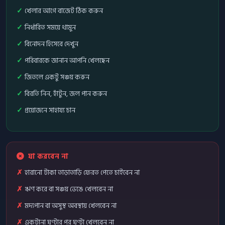
খেলার আগে বাজেট ঠিক করুন
নির্ধারিত সময়ে থামুন
বিনোদন হিসেবে দেখুন
পরিবারকে জানান আপনি খেলছেন
জিতলে একটু সঞ্চয় করুন
বিরতি নিন, হাঁটুন, জল পান করুন
প্রয়োজনে সাহায্য চান
যা করবেন না
হারানো টাকা তাড়াতাড়ি ফেরত পেতে চাইবেন না
ঋণ করে বা সঞ্চয় ভেঙে খেলবেন না
মদ্যপান বা অসুস্থ অবস্থায় খেলবেন না
একটানা ঘণ্টার পর ঘণ্টা খেলবেন না