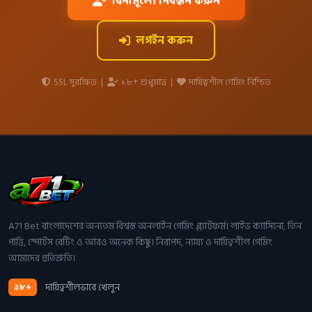
বিনামূল্যে নিবন্ধন করুন
লগইন করুন
SSL সুরক্ষিত |
১৮+ শুধুমাত্র |
দায়িত্বশীল গেমিং নিশ্চিত
A71 Bet বাংলাদেশের অন্যতম বিশ্বস্ত অনলাইন গেমিং প্ল্যাটফর্ম। লাইভ ক্যাসিনো, তিন
পাত্তি, স্পোর্টস বেটিং ও আরও অনেক কিছু। নিরাপদ, ন্যায্য ও দায়িত্বশীল গেমিং
আমাদের প্রতিশ্রুতি।
দায়িত্বশীলভাবে খেলুন
১৮+