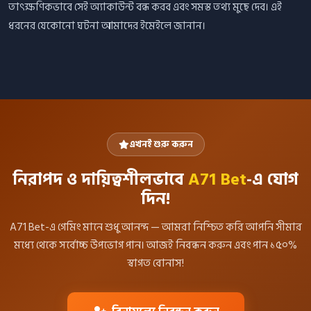
তাৎক্ষণিকভাবে সেই অ্যাকাউন্ট বন্ধ করব এবং সমস্ত তথ্য মুছে দেব। এই
ধরনের যেকোনো ঘটনা আমাদের ইমেইলে জানান।
এখনই শুরু করুন
নিরাপদ ও দায়িত্বশীলভাবে
A71 Bet
-এ যোগ
দিন!
A71 Bet-এ গেমিং মানে শুধু আনন্দ — আমরা নিশ্চিত করি আপনি সীমার
মধ্যে থেকে সর্বোচ্চ উপভোগ পান। আজই নিবন্ধন করুন এবং পান ১৫০%
স্বাগত বোনাস!