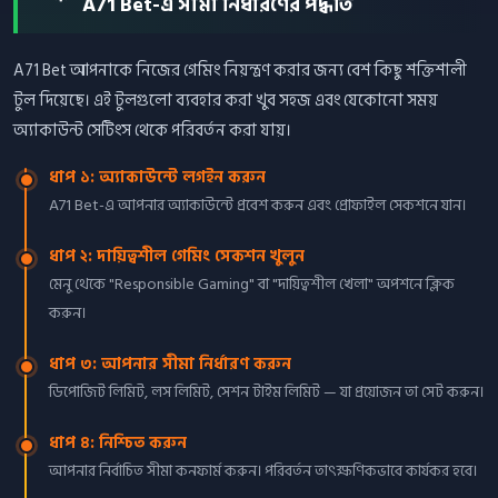
A71 Bet-এ সীমা নির্ধারণের পদ্ধতি
A71 Bet আপনাকে নিজের গেমিং নিয়ন্ত্রণ করার জন্য বেশ কিছু শক্তিশালী
টুল দিয়েছে। এই টুলগুলো ব্যবহার করা খুব সহজ এবং যেকোনো সময়
অ্যাকাউন্ট সেটিংস থেকে পরিবর্তন করা যায়।
ধাপ ১: অ্যাকাউন্টে লগইন করুন
A71 Bet-এ আপনার অ্যাকাউন্টে প্রবেশ করুন এবং প্রোফাইল সেকশনে যান।
ধাপ ২: দায়িত্বশীল গেমিং সেকশন খুলুন
মেনু থেকে "Responsible Gaming" বা "দায়িত্বশীল খেলা" অপশনে ক্লিক
করুন।
ধাপ ৩: আপনার সীমা নির্ধারণ করুন
ডিপোজিট লিমিট, লস লিমিট, সেশন টাইম লিমিট — যা প্রয়োজন তা সেট করুন।
ধাপ ৪: নিশ্চিত করুন
আপনার নির্বাচিত সীমা কনফার্ম করুন। পরিবর্তন তাৎক্ষণিকভাবে কার্যকর হবে।