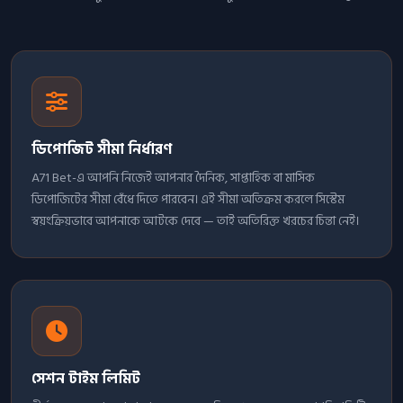
ডিপোজিট সীমা নির্ধারণ
A71 Bet-এ আপনি নিজেই আপনার দৈনিক, সাপ্তাহিক বা মাসিক
ডিপোজিটের সীমা বেঁধে দিতে পারবেন। এই সীমা অতিক্রম করলে সিস্টেম
স্বয়ংক্রিয়ভাবে আপনাকে আটকে দেবে — তাই অতিরিক্ত খরচের চিন্তা নেই।
সেশন টাইম লিমিট