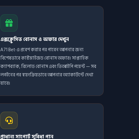
এক্সক্লুসিভ বোনাস ও অফার দেখুন
A71 Bet-এ প্রবেশ করার পর পাবেন আপনার জন্য
বিশেষভাবে কাস্টমাইজড বোনাস অফার। সাপ্তাহিক
ক্যাশব্যাক, রিলোড বোনাস এবং ভিআইপি পয়েন্ট — সব
লগইনের পর স্বয়ংক্রিয়ভাবে আপনার অ্যাকাউন্টে দেখা
যাবে।
প্রাধান্য সাপোর্ট সুবিধা পান