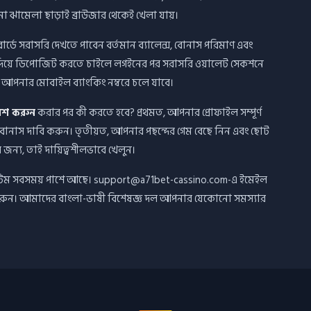
 ঝামেলা ছাড়াই ব্রাউজার থেকেই খেলা যায়।
্ডে সরাসরি দেখতে পাবেন বর্তমান ব্যালেন্স, বোনাস পরিমাণ এবং
 দিয়ে ডিপোজিট করতে চাইলে লগইনের পর সরাসরি ওয়ালেট সেকশনে
আপনার মোবাইল ব্যাংকিং নম্বরে চলে যাবে।
বেশ করুন
করার পর কী করতে হবে? প্রথমত, আপনার প্রোফাইল সম্পূর্ণ
 বোনাস দাবি করুন। তৃতীয়ত, আপনার পছন্দের গেম বেছে নিন এবং ছোট
ন্য, তাই দায়িত্বশীলভাবে খেলুন।
 টিম সবসময় পাশে আছে।
support@a71bet-cassino.com-
এ ইমেইল
 করুন। আমাদের বাংলা-ভাষী বিশেষজ্ঞ দল আপনার যেকোনো সমস্যার