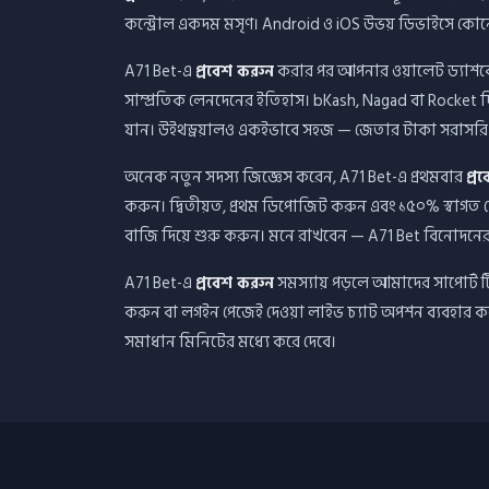
কন্ট্রোল একদম মসৃণ। Android ও iOS উভয় ডিভাইসে কোনো
A71 Bet-এ
প্রবেশ করুন
করার পর আপনার ওয়ালেট ড্যাশবোর
সাম্প্রতিক লেনদেনের ইতিহাস। bKash, Nagad বা Rocket
যান। উইথড্রয়ালও একইভাবে সহজ — জেতার টাকা সরাসরি 
অনেক নতুন সদস্য জিজ্ঞেস করেন, A71 Bet-এ প্রথমবার
প্র
করুন। দ্বিতীয়ত, প্রথম ডিপোজিট করুন এবং ১৫০% স্বাগত
বাজি দিয়ে শুরু করুন। মনে রাখবেন — A71 Bet বিনোদনের জ
A71 Bet-এ
প্রবেশ করুন
সমস্যায় পড়লে আমাদের সাপোর্ট
করুন বা লগইন পেজেই দেওয়া লাইভ চ্যাট অপশন ব্যবহার
সমাধান মিনিটের মধ্যে করে দেবে।