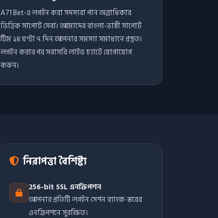
A71 Bet-এ লগইন করা সদস্যরা পান অগ্রাধিকার
ভিত্তিক সাপোর্ট সেবা। আমাদের বাংলা-ভাষী সাপোর্ট
টিম ২৪ ঘণ্টা ৭ দিন আপনার সমস্যা সমাধানে প্রস্তুত।
লগইন করার পর সরাসরি লাইভ চ্যাটে যোগাযোগ
করুন।
নিরাপত্তা বৈশিষ্ট্য
256-bit SSL এনক্রিপশন
আপনার প্রতিটি লগইন সেশন ব্যাংক-স্তরের
এনক্রিপশনে সুরক্ষিত।