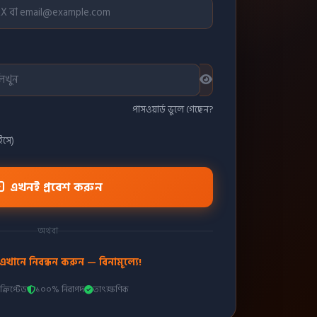
পাসওয়ার্ড ভুলে গেছেন?
ইসে)
এখনই প্রবেশ করুন
অথবা
এখানে নিবন্ধন করুন — বিনামূল্যে!
্রিপ্টেড
১০০% নিরাপদ
তাৎক্ষণিক