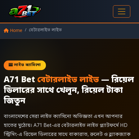
বেটারলাইভ লাইভ
Home
🎰 লাইভ ক্যাসিনো
A71 Bet
বেটারলাইভ লাইভ
— রিয়েল
ডিলারের সাথে খেলুন, রিয়েল টাকা
জিতুন
বাংলাদেশের সেরা লাইভ ক্যাসিনো অভিজ্ঞতা এখন আপনার
হাতের মুঠোয়। A71 Bet-এর বেটারলাইভ লাইভ প্ল্যাটফর্মে HD
স্ট্রিমিং-এ রিয়েল ডিলারের সাথে বাকারাত, রুলেট ও ব্ল্যাকজ্যাক