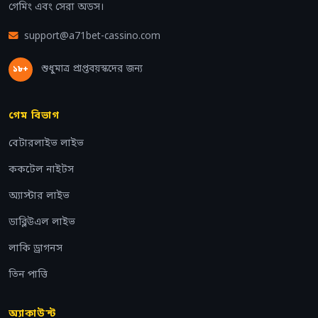
গেমিং এবং সেরা অডস।
support@a71bet-cassino.com
শুধুমাত্র প্রাপ্তবয়স্কদের জন্য
১৮+
গেম বিভাগ
বেটারলাইভ লাইভ
ককটেল নাইটস
অ্যাস্টার লাইভ
ডাব্লিউএল লাইভ
লাকি ড্রাগনস
তিন পাত্তি
অ্যাকাউন্ট