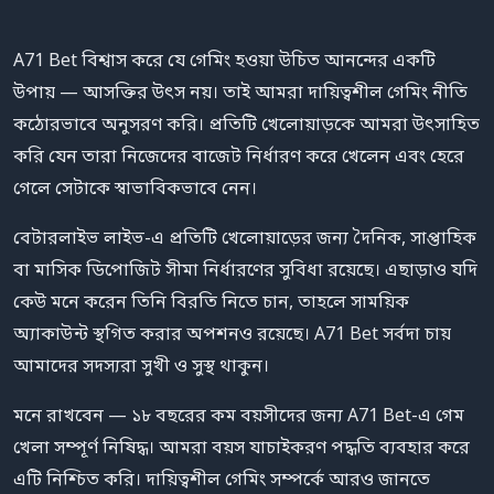
A71 Bet বিশ্বাস করে যে গেমিং হওয়া উচিত আনন্দের একটি
উপায় — আসক্তির উৎস নয়। তাই আমরা দায়িত্বশীল গেমিং নীতি
কঠোরভাবে অনুসরণ করি। প্রতিটি খেলোয়াড়কে আমরা উৎসাহিত
করি যেন তারা নিজেদের বাজেট নির্ধারণ করে খেলেন এবং হেরে
গেলে সেটাকে স্বাভাবিকভাবে নেন।
বেটারলাইভ লাইভ-এ প্রতিটি খেলোয়াড়ের জন্য দৈনিক, সাপ্তাহিক
বা মাসিক ডিপোজিট সীমা নির্ধারণের সুবিধা রয়েছে। এছাড়াও যদি
কেউ মনে করেন তিনি বিরতি নিতে চান, তাহলে সাময়িক
অ্যাকাউন্ট স্থগিত করার অপশনও রয়েছে। A71 Bet সর্বদা চায়
আমাদের সদস্যরা সুখী ও সুস্থ থাকুন।
মনে রাখবেন — ১৮ বছরের কম বয়সীদের জন্য A71 Bet-এ গেম
খেলা সম্পূর্ণ নিষিদ্ধ। আমরা বয়স যাচাইকরণ পদ্ধতি ব্যবহার করে
এটি নিশ্চিত করি। দায়িত্বশীল গেমিং সম্পর্কে আরও জানতে