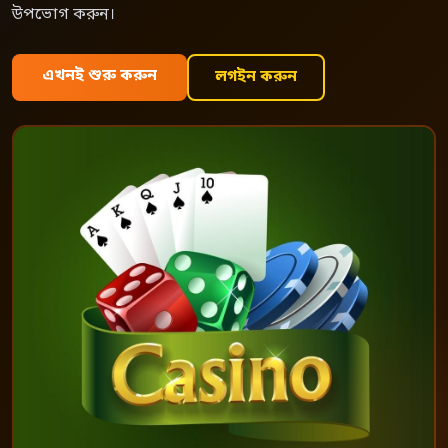
উপভোগ করুন।
এখনই শুরু করুন
লগইন করুন