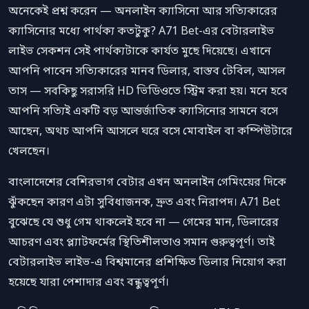
অনেকেই প্রশ্ন করেন — অনলাইন ক্যাসিনো আর সত্যিকারের
ক্যাসিনোর মধ্যে পার্থক্য কতটুকু? A71 Bet-এর বেটারলাইভ
লাইভ সেকশন সেই পার্থক্যটাকে কার্যত মুছে দিয়েছে। এখানে
আপনি পাবেন সত্যিকারের মানব ডিলার, বাস্তব টেবিল, আসল
তাস — সবকিছু সরাসরি HD ভিডিওতে স্ট্রিম করা হয়। মনে হবে
আপনি সত্যিই একটি বড় আন্তর্জাতিক ক্যাসিনোর সামনে বসে
আছেন, অথচ আপনি আসলে ঘরে বসে মোবাইল বা কম্পিউটারে
খেলছেন।
বাংলাদেশের বেশিরভাগ বেটার এখন অনলাইন গেমিংয়ের দিকে
ঝুঁকছেন কারণ এটা সুবিধাজনক, দ্রুত এবং নিরাপদ। A71 Bet
বুঝেছে যে শুধু গেম থাকলেই হবে না — গেমের মান, ডিলারের
আচরণ এবং প্ল্যাটফর্মের স্থিতিশীলতাও সমান গুরুত্বপূর্ণ। তাই
বেটারলাইভ লাইভ-এ বিশ্বমানের প্রশিক্ষিত ডিলার নিয়োগ করা
হয়েছে যারা পেশাদার এবং বন্ধুত্বপূর্ণ।