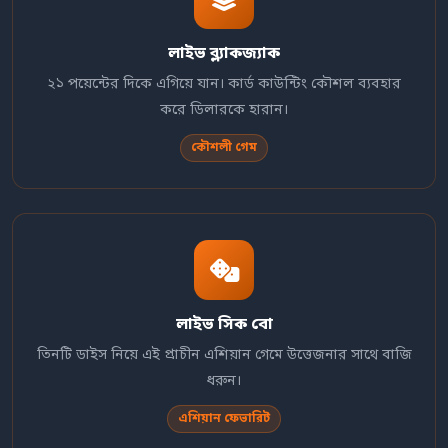
লাইভ ব্ল্যাকজ্যাক
২১ পয়েন্টের দিকে এগিয়ে যান। কার্ড কাউন্টিং কৌশল ব্যবহার
করে ডিলারকে হারান।
কৌশলী গেম
লাইভ সিক বো
তিনটি ডাইস নিয়ে এই প্রাচীন এশিয়ান গেমে উত্তেজনার সাথে বাজি
ধরুন।
এশিয়ান ফেভারিট