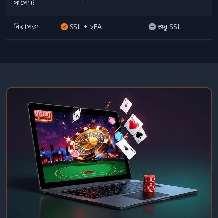
সাপোর্ট
নিরাপত্তা
SSL + ২FA
শুধু SSL