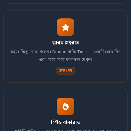
ড্রাগন টাইগার
সহজ কিন্তু রোমা ঞ্চকর। Dragon নাকি Tiger — একটি বেছে নিন
এবং সাথে সাথে ফলাফল দেখুন।
দ্রুত গেম
স্পিড বাকারাত