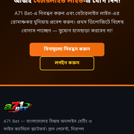
আজই
বেটারলাইভ লাইভ
-এ যোগ দিন!
A71 Bet-এ নিবন্ধন করুন এবং বেটারলাইভ লাইভ-এর
রোমাঞ্চকর দুনিয়ায় প্রবেশ করুন। প্রথম ডিপোজিটে বিশেষ
বোনাস পাচ্ছেন — সুযোগ হাতছাড়া করবেন না!
বিনামূল্যে নিবন্ধন করুন
লগইন করুন
A71 Bet — বাংলাদেশের বিশ্বস্ত অনলাইন বেটিং ও
লাইভ ক্যাসিনো প্ল্যাটফর্ম। দ্রুত পেমেন্ট, নিরাপদ