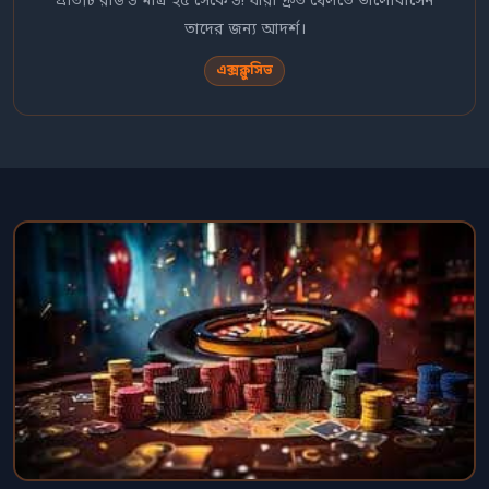
প্রতিটি রাউন্ড মাত্র ২৫ সেকেন্ড! যারা দ্রুত খেলতে ভালোবাসেন
তাদের জন্য আদর্শ।
এক্সক্লুসিভ