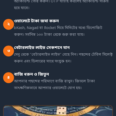
অ্যাকাউন্ট তৈরি করুন। OTP যাচাই করলেই অ্যাকাউন্ট সক্রিয়
হয়ে যাবে।
ওয়ালেটে টাকা জমা করুন
২
bKash, Nagad বা Rocket দিয়ে মিনিটের মধ্যে ডিপোজিট
করুন। সর্বনিম্ন ১০০ টাকা থেকে শুরু করা যায়।
বেটারলাইভ লাইভ সেকশনে যান
৩
মেনু থেকে "বেটারলাইভ লাইভ" বেছে নিন। পছন্দের টেবিল সিলেক্ট
করুন এবং ডিলারের সাথে সংযুক্ত হন।
বাজি ধরুন ও জিতুন
৪
আপনার পছন্দের পরিমাণে বাজি রাখুন। জিতলে টাকা
তাৎক্ষণিকভাবে আপনার ওয়ালেটে যোগ হয়।