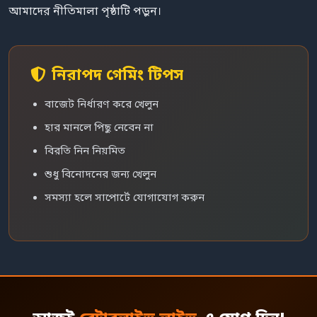
আমাদের নীতিমালা পৃষ্ঠাটি পড়ুন।
নিরাপদ গেমিং টিপস
বাজেট নির্ধারণ করে খেলুন
হার মানলে পিছু নেবেন না
বিরতি নিন নিয়মিত
শুধু বিনোদনের জন্য খেলুন
সমস্যা হলে সাপোর্টে যোগাযোগ করুন