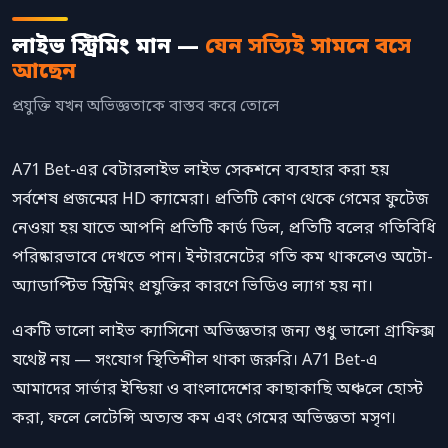
লাইভ স্ট্রিমিং মান —
যেন সত্যিই সামনে বসে
আছেন
প্রযুক্তি যখন অভিজ্ঞতাকে বাস্তব করে তোলে
A71 Bet-এর বেটারলাইভ লাইভ সেকশনে ব্যবহার করা হয়
সর্বশেষ প্রজন্মের HD ক্যামেরা। প্রতিটি কোণ থেকে গেমের ফুটেজ
নেওয়া হয় যাতে আপনি প্রতিটি কার্ড ডিল, প্রতিটি বলের গতিবিধি
পরিষ্কারভাবে দেখতে পান। ইন্টারনেটের গতি কম থাকলেও অটো-
অ্যাডাপ্টিভ স্ট্রিমিং প্রযুক্তির কারণে ভিডিও ল্যাগ হয় না।
একটি ভালো লাইভ ক্যাসিনো অভিজ্ঞতার জন্য শুধু ভালো গ্রাফিক্স
যথেষ্ট নয় — সংযোগ স্থিতিশীল থাকা জরুরি। A71 Bet-এ
আমাদের সার্ভার ইন্ডিয়া ও বাংলাদেশের কাছাকাছি অঞ্চলে হোস্ট
করা, ফলে লেটেন্সি অত্যন্ত কম এবং গেমের অভিজ্ঞতা মসৃণ।