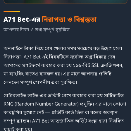
A71 Bet-এর
নিরাপত্তা ও বিশ্বস্ততা
আপনার টাকা ও তথ্য সম্পূর্ণ সুরক্ষিত
অনলাইনে টাকা দিয়ে গেম খেলার সময় সবচেয়ে বড় উদ্বেগ হলো
নিরাপত্তা। A71 Bet এই বিষয়টিকে সর্বোচ্চ অগ্রাধিকার দেয়।
আমাদের প্ল্যাটফর্মে ব্যবহার করা হয় ২৫৬-বিট SSL এনক্রিপশন,
যা ব্যাংকিং খাতেও ব্যবহৃত হয়। এর মানে আপনার প্রতিটি
লেনদেন সম্পূর্ণ গোপনীয় এবং সুরক্ষিত।
বেটারলাইভ লাইভ-এর প্রতিটি গেমে ব্যবহার করা হয় সার্টিফাইড
RNG (Random Number Generator) প্রযুক্তি। এর মানে কোনো
কারচুপির সুযোগ নেই — প্রতিটি কার্ড ডিল বা বলের অবস্থান
সম্পূর্ণ র‍্যান্ডম। A71 Bet আন্তর্জাতিক অডিট সংস্থা দ্বারা নিয়মিত
যাচাই করা হয়।